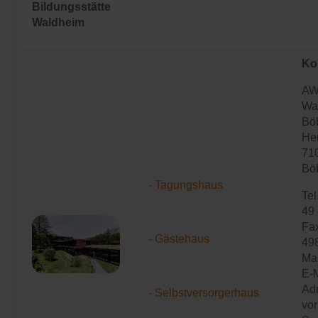
Bildungsstätte
Waldheim
Ko
A
Wa
Bö
He
71
Bö
- Tagungshaus
Tel
49 
Fax
- Gästehaus
49
Mai
E-M
Adr
- Selbstversorgerhaus
vor