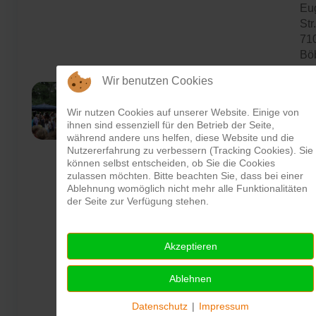
Eu
Str
71
Bö
Wir benutzen Cookies
Tel
72
-
Wir nutzen Cookies auf unserer Website. Einige von
Fax
Kinderstadtranderholung
ihnen sind essenziell für den Betrieb der Seite,
72
während andere uns helfen, diese Website und die
Mai
Nutzererfahrung zu verbessern (Tracking Cookies). Sie
E-M
können selbst entscheiden, ob Sie die Cookies
zulassen möchten. Bitte beachten Sie, dass bei einer
Adr
Ablehnung womöglich nicht mehr alle Funktionalitäten
vor
der Seite zur Verfügung stehen.
Sp
ges
Zu
Akzeptieren
mu
Jav
Ablehnen
ein
sei
Datenschutz
|
Impressum