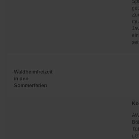
Sp
ges
Zu
mu
Jav
ein
sei
Waldheimfreizeit
in den
Sommerferien
Ko
A
Bö
Tü
gG